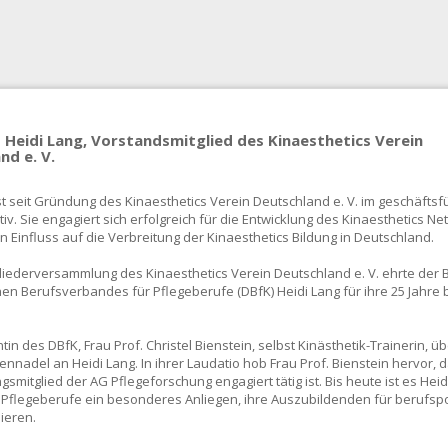
 Heidi Lang, Vorstandsmitglied des Kinaesthetics Verein
nd e. V.
ist seit Gründung des Kinaesthetics Verein Deutschland e. V. im geschäft
iv. Sie engagiert sich erfolgreich für die Entwicklung des Kinaesthetics N
 Einfluss auf die Verbreitung der Kinaesthetics Bildung in Deutschland.
gliederversammlung des Kinaesthetics Verein Deutschland e. V. ehrte de
en Berufsverbandes für Pflegeberufe (DBfK) Heidi Lang für ihre 25 Jahre 
tin des DBfK, Frau Prof. Christel Bienstein, selbst Kinästhetik-Trainerin, üb
nnadel an Heidi Lang. In ihrer Laudatio hob Frau Prof. Bienstein hervor, 
smitglied der AG Pflegeforschung engagiert tätig ist. Bis heute ist es Heid
r Pflegeberufe ein besonderes Anliegen, ihre Auszubildenden für berufsp
sieren.