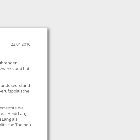
22.04.2016
sführenden
etzwerks und hat
r Bundesvorstand
berufspolitische
erreichte die
dass Heidi Lang
i Lang als
olitische Themen