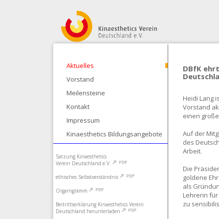
Aktuelles
DBfK ehrt
Deutschla
Vorstand
Meilensteine
Heidi Lang 
Kontakt
Vorstand akt
einen großen
Impressum
Auf der Mit
Kinaesthetics Bildungsangebote
des Deutsch
Arbeit.
Satzung Kinaesthetics
Verein Deutschland e.V.
Die Präsiden
goldene Ehre
ethisches Selbstverständnis
als Gründung
Organigramm
Lehrerin fü
zu sensibili
Beitrittserklärung Kinaesthetics Verein
Deutschland herunterladen