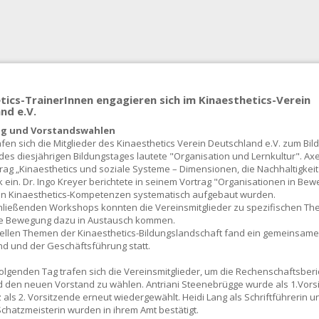
tics-TrainerInnen engagieren sich im Kinaesthetics-Verein
nd e.V.
ag und Vorstandswahlen
afen sich die Mitglieder des Kinaesthetics Verein Deutschland e.V. zum Bil
es diesjährigen Bildungstages lautete "Organisation und Lernkultur". Axe
rag „Kinaesthetics und soziale Systeme – Dimensionen, die Nachhaltigkeit
 ein. Dr. Ingo Kreyer berichtete in seinem Vortrag "Organisationen in Bew
en Kinaesthetics-Kompetenzen systematisch aufgebaut wurden.
hließenden Workshops konnten die Vereinsmitglieder zu spezifischen T
 Bewegung dazu in Austausch kommen.
ellen Themen der Kinaesthetics-Bildungslandschaft fand ein gemeinsame
d und der Geschäftsführung statt.
olgenden Tag trafen sich die Vereinsmitglieder, um die Rechenschaftsber
den neuen Vorstand zu wählen. Antriani Steenebrügge wurde als 1.Vors
 als 2. Vorsitzende erneut wiedergewählt. Heidi Lang als Schriftführerin
Schatzmeisterin wurden in ihrem Amt bestätigt.