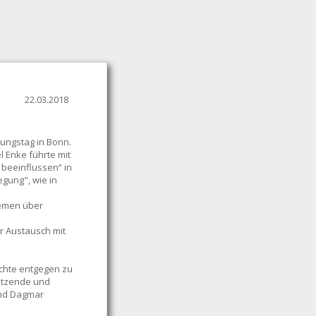
22.03.2018
dungstag in Bonn.
l Enke führte mit
 beeinflussen“ in
egung", wie in
hemen über
r Austausch mit
ichte entgegen zu
itzende und
 und Dagmar