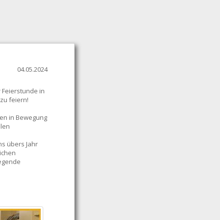
04.05.2024
 Feierstunde in
zu feiern!
ren in Bewegung
llen
ns übers Jahr
eichen
legende