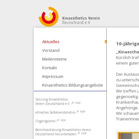
Aktuelles
10-jährig
Vorstand
„Kinaesthe
Kürzlich tra
Meilensteine
einem guten
Kontakt
Der Austaus
Impressum
zu untersch
Kinaesthetics Bildungsangebote
Gemeinschaft
Wir treffen 
gegenseitig
Satzung Kinaesthetics
Krankenhaus
Verein Deutschland e.V.
Angehörige.
ethisches Selbstverständnis
Wir schauen
TrainerInn
Organigramm
Beitrittserklärung Kinaesthetics Verein
Deutschland herunterladen